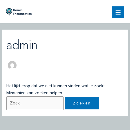
Ga
Zoek
Mai
naar
naar:
Men
de
inhoud
admin
Het lijkt erop dat we niet kunnen vinden wat je zoekt.
Misschien kan zoeken helpen.